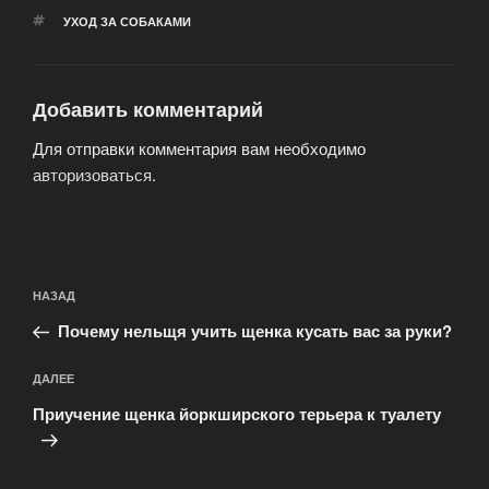
МЕТКИ
УХОД ЗА СОБАКАМИ
Добавить комментарий
Для отправки комментария вам необходимо
авторизоваться
.
Навигация
Предыдущая
НАЗАД
по
запись:
записям
Почему нельщя учить щенка кусать вас за руки?
Следующая
ДАЛЕЕ
запись
Приучение щенка йоркширского терьера к туалету