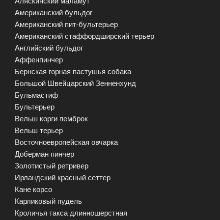
Аляскинский маламут
Американский бульдог
Американский пит-бультерьер
Американский стаффордширский терьер
Английский бульдог
Аффенпинчер
Бернская горная пастушья собака
Большой Швейцарский Зенненхунд
Бульмастиф
Бультерьер
Вельш корги пемброк
Вельш терьер
Восточноевропейская овчарка
Доберман пинчер
Золотистый ретривер
Ирландский красный сеттер
Кане корсо
Карликовый пудель
Кроличья такса длинношерстная