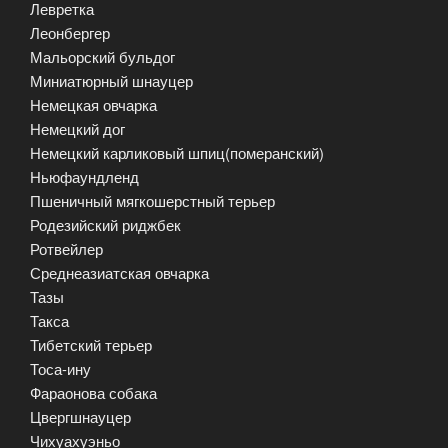
Левретка
Леонбергер
Мальорский бульдог
Миниатюрный шнауцер
Немецкая овчарка
Немецкий дог
Немецкий карликовый шпиц(померанский)
Ньюфаундленд
Пшеничный мягкошерстный терьер
Родезийский риджбек
Ротвейлер
Среднеазиатская овчарка
Тазы
Такса
Тибетский терьер
Тоса-ину
Фараонова собака
Цвергшнауцер
Чихуахуэньо